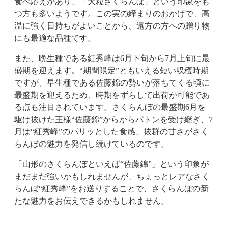
食べ応えがあり、「大粒さくらんぼ」という印象をも
つ方も多いようです。この実の締まりのおかげで、高
温に強く日持ちがよいことから、遠方の方への贈り物
にも最適な品種です。
また、晩生種である紅秀峰は6月下旬から7月上旬に最
盛期を迎えます。“期間限定”ともいえる短い収穫時期
ですが、早生種である佐藤錦の勢いが落ちてくる頃に
最盛期を迎えるため、時期をずらして出荷が可能であ
る点も注目されています。さくらんぼの最盛期6月を
駆け抜けた王様“佐藤錦”からからバトンを受け継ぎ、7
月は“紅秀峰”のパリッとした食感、抜群の甘さがさく
らんぼの魅力を発信し続けているのです。
「山形のさくらんぼといえば“佐藤錦”」という印象が
まだまだ強いかもしれませんが、ちょっとレアなさく
らんぼ“紅秀峰”をお送りすることで、さくらんぼの新
たな魅力をお伝えできるかもしれません。